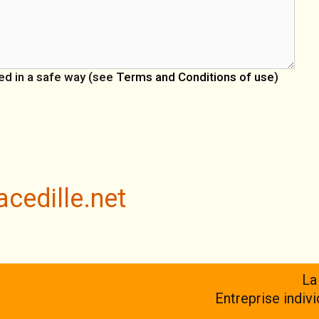
ked in a safe way (see
Terms and Conditions of use
)
acedille.net
La
Entreprise indiv