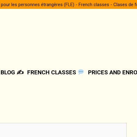
 pour les personnes étrangères (FLE) - French classes - Clases de 
BLOG ✍️
FRENCH CLASSES
PRICES AND ENR