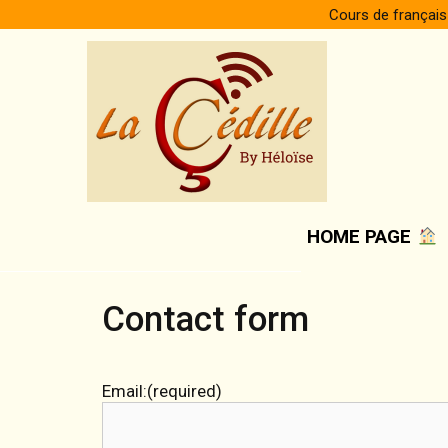
Skip
Cours de français
to
content
HOME PAGE
Contact form
Email:
(required)