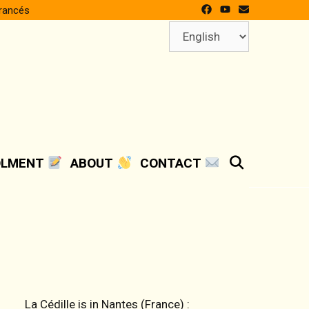
francés
Choose
a
language
SEARCH
OLMENT
ABOUT
CONTACT
La Cédille is in Nantes (France) :