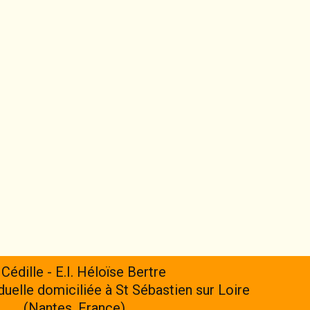
 Cédille - E.I. Héloïse Bertre
iduelle domiciliée à St Sébastien sur Loire
(Nantes, France)