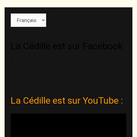
Choisir
une
langue
La Cédille est sur Facebook
:
La Cédille est sur YouTube :
Lecteur
vidéo