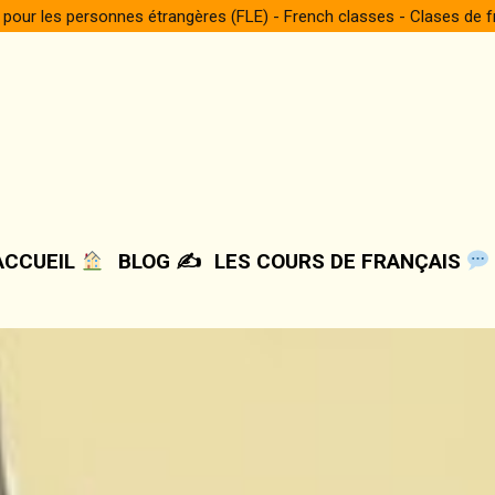
 pour les personnes étrangères (FLE) - French classes - Clases de 
ACCUEIL
BLOG ✍️
LES COURS DE FRANÇAIS