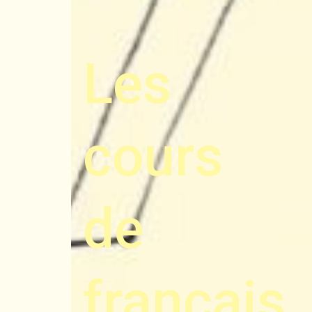
Les
cours
de
français