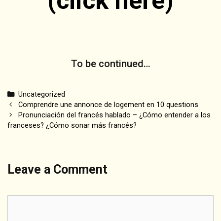
(click here)
To be continued…
Categories
Uncategorized
Post
Comprendre une annonce de logement en 10 questions
navigation
Pronunciación del francés hablado – ¿Cómo entender a los
franceses? ¿Cómo sonar más francés?
Leave a Comment
Comment