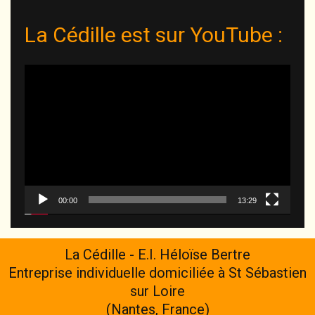
La Cédille est sur YouTube :
Lecteur
vidéo
00:00
13:29
La Cédille - E.I. Héloïse Bertre
Entreprise individuelle domiciliée à St Sébastien
sur Loire
(Nantes, France)