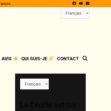
francés
Choisir
une
langue
SEARCH
AVIS
QUI SUIS-JE
CONTACT
Choisir
une
langue
La Cédille est sur