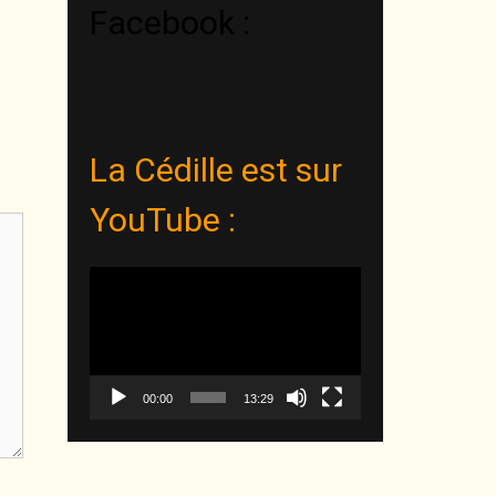
Facebook :
La Cédille est sur
YouTube :
Lecteur
vidéo
00:00
13:29