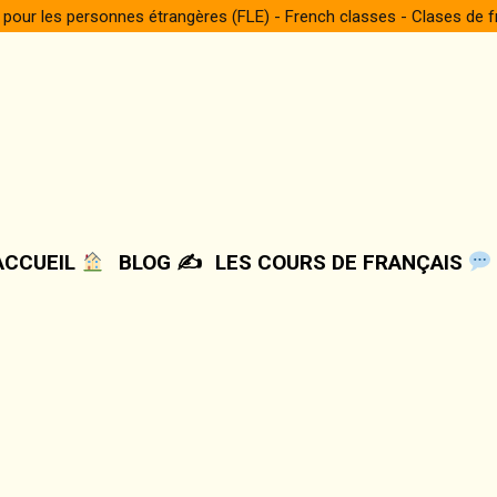
 pour les personnes étrangères (FLE) - French classes - Clases de 
ACCUEIL
BLOG ✍️
LES COURS DE FRANÇAIS