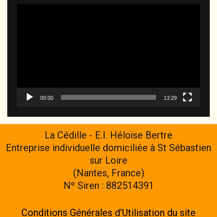
Lecteur
vidéo
00:00
13:29
La Cédille - E.I. Héloïse Bertre
Entreprise individuelle domiciliée à St Sébastien
sur Loire
(Nantes, France)
Nº Siren : 882514391
Conditions Générales d'Utilisation du site