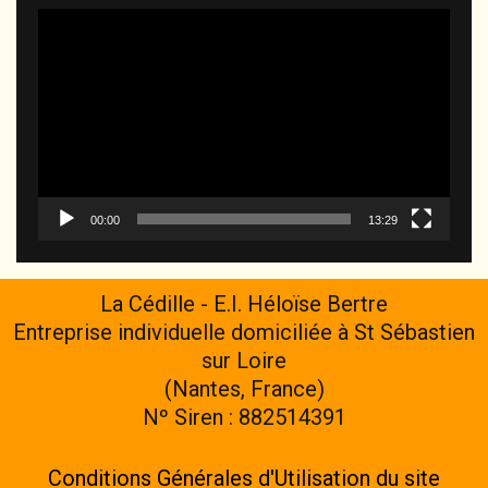
Lecteur
vidéo
00:00
13:29
La Cédille - E.I. Héloïse Bertre
Entreprise individuelle domiciliée à St Sébastien
sur Loire
(Nantes, France)
Nº Siren : 882514391
Conditions Générales d'Utilisation du site