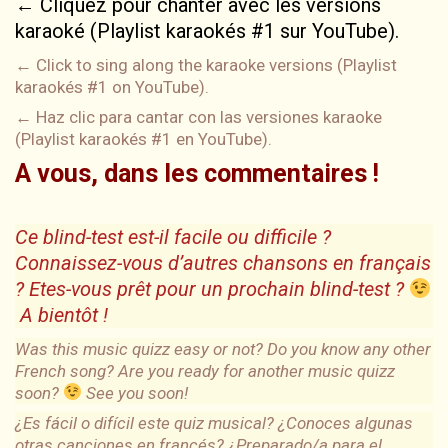
← Cliquez pour chanter avec les versions
karaoké (Playlist karaokés #1 sur YouTube).
← Click to sing along the karaoke versions (Playlist
karaokés #1 on YouTube).
← Haz clic para cantar con las versiones karaoke
(Playlist karaokés #1 en YouTube).
A vous, dans les commentaires !
Ce blind-test est-il facile ou difficile ?
Connaissez-vous d’autres chansons en français
? Etes-vous prêt pour un prochain blind-test ?
A bientôt !
Was this music quizz easy or not? Do you know any other
French song? Are you ready for another music quizz
soon?
See you soon!
¿Es fácil o difícil este quiz musical? ¿Conoces algunas
otras canciones en francés? ¿Preparado/a para el