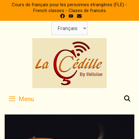
Skip
Cours de français pour les personnes étrangères (FLE) -
to
French classes - Clases de francés
content
Choisir
une
langue
S
Menu