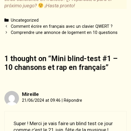
próximo juego?
¡Hasta pronto!
Categories
Uncategorized
Post
Comment écrire en français avec un clavier QWERT ?
navigation
Comprendre une annonce de logement en 10 questions
1 thought on “
Mini blind-test #1 –
10 chansons et rap en français
”
Mireille
21/06/2024 at 09:46
|
Répondre
Super ! Merci je vais faire un blind test ce jour
comme c’est le 21 juin, fête de la musique !