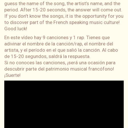
guess the name of the song, the artist’s name, and the
period. After 15-20 seconds, the answer will come out.
If you don’t know the songs, it is the opportunity for you
to discover part of the French speaking music culture!
Good luck!
En este vídeo hay 9 canciones y 1 rap. Tienes que
adivinar el nombre de la canción/rap, el nombre del
artista, y el período en el que salió la canción. Al cabo
de 15-20 segundos, saldrá la respuesta.
Si no conoces las canciones, ¡será una ocasión para
descubrir parte del patrimonio musical francófono!
¡Suerte!