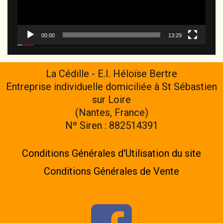
00:00
13:29
La Cédille - E.I. Héloïse Bertre
Entreprise individuelle domiciliée à St Sébastien
sur Loire
(Nantes, France)
Nº Siren : 882514391
Conditions Générales d'Utilisation du site
Conditions Générales de Vente