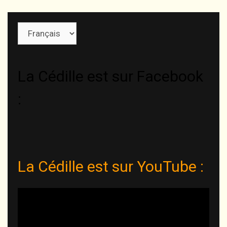
Choisir
une
langue
La Cédille est sur Facebook
:
La Cédille est sur YouTube :
Lecteur
vidéo