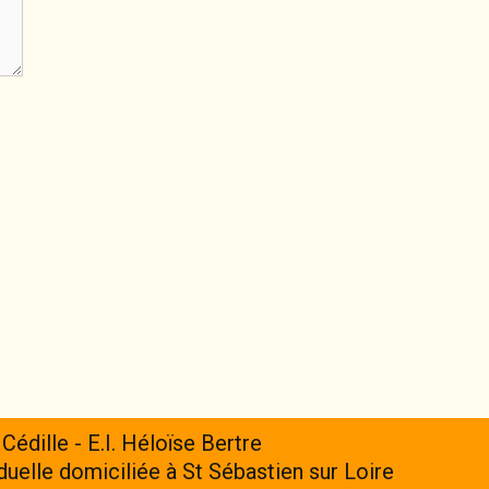
 Cédille - E.I. Héloïse Bertre
iduelle domiciliée à St Sébastien sur Loire