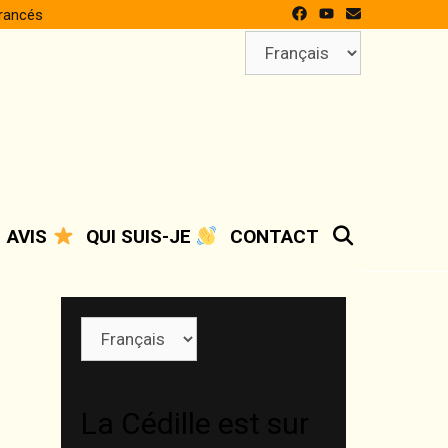
francés
Choisir
une
langue
SEARCH
AVIS
QUI SUIS-JE
CONTACT
Choisir
une
langue
La Cédille est sur