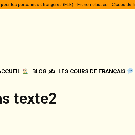
 pour les personnes étrangères (FLE) - French classes - Clases de 
ACCUEIL
BLOG ✍️
LES COURS DE FRANÇAIS
ns texte2