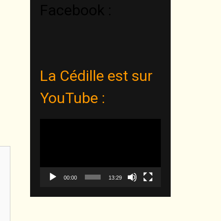
Facebook :
La Cédille est sur
YouTube :
Lecteur
vidéo
00:00
13:29