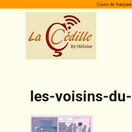
Skip
Cours de français
to
content
les-voisins-du