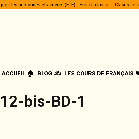
 pour les personnes étrangères (FLE) - French classes - Clases de 
ACCUEIL 🏠
BLOG ✍️
LES COURS DE FRANÇAIS 
-12-bis-BD-1