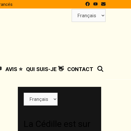
francés
Choisir
une
langue
SEARCH

AVIS ⭐
QUI SUIS-JE 👋
CONTACT
Choisir
une
langue
La Cédille est sur