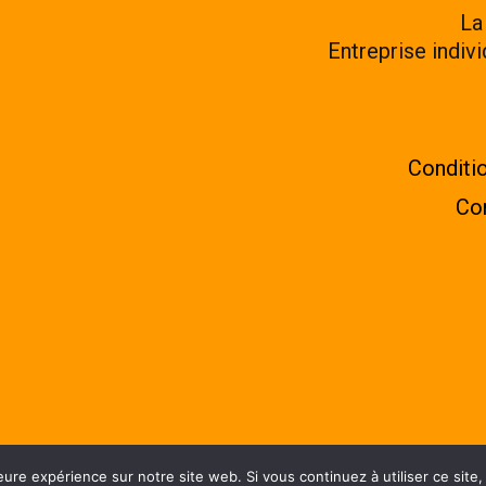
La
Entreprise indiv
Conditio
Con
eure expérience sur notre site web. Si vous continuez à utiliser ce sit
ligne - Online French classes - clases de francés en 