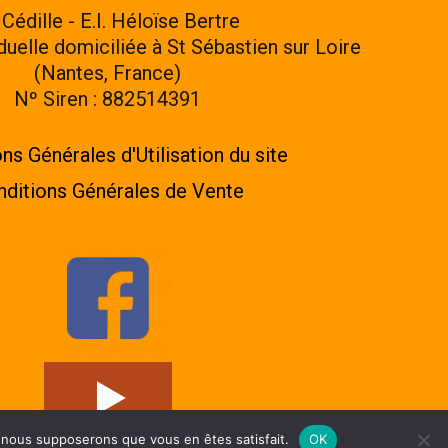
 Cédille - E.I. Héloïse Bertre
iduelle domiciliée à St Sébastien sur Loire
(Nantes, France)
Nº Siren : 882514391
ns Générales d'Utilisation du site
ditions Générales de Vente
e, nous supposerons que vous en êtes satisfait.
OK
línea
• Powered by
WPKoi