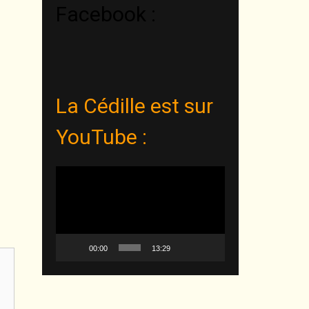
Facebook :
La Cédille est sur
YouTube :
Lecteur
vidéo
00:00
13:29