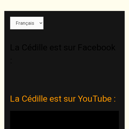
Choisir
une
langue
La Cédille est sur Facebook
:
La Cédille est sur YouTube :
Lecteur
vidéo