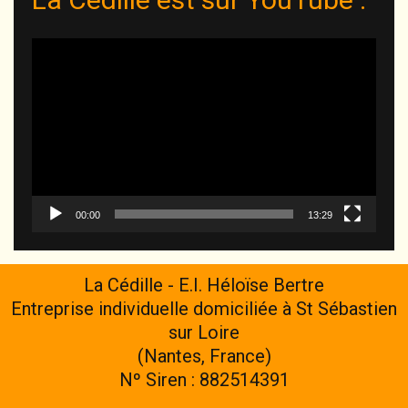
Lecteur
vidéo
00:00
13:29
La Cédille - E.I. Héloïse Bertre
Entreprise individuelle domiciliée à St Sébastien
sur Loire
(Nantes, France)
Nº Siren : 882514391