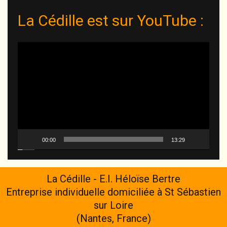
La Cédille est sur YouTube :
Lecteur
vidéo
00:00
13:29
La Cédille - E.I. Héloïse Bertre
Entreprise individuelle domiciliée à St Sébastien
sur Loire
(Nantes, France)