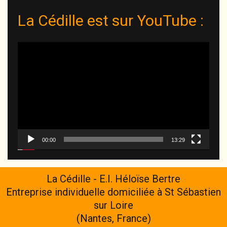
La Cédille est sur YouTube :
Lecteur
vidéo
00:00
13:29
La Cédille - E.I. Héloïse Bertre
Entreprise individuelle domiciliée à St Sébastien
sur Loire
(Nantes, France)