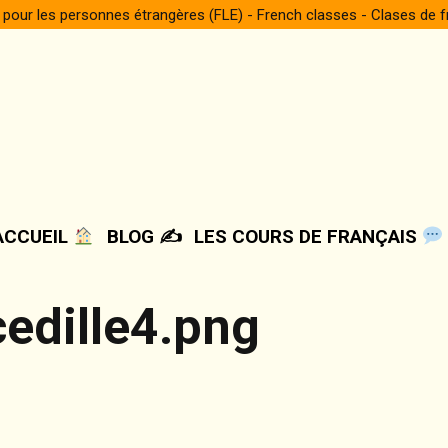
 pour les personnes étrangères (FLE) - French classes - Clases de 
ACCUEIL
BLOG ✍️
LES COURS DE FRANÇAIS
edille4.png