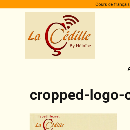
Skip
Cours de français
to
content
cropped-logo-c