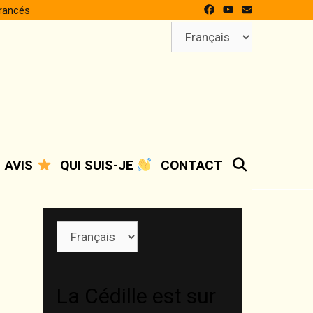
francés
Choisir
une
langue
SEARCH
AVIS
QUI SUIS-JE
CONTACT
Choisir
une
langue
La Cédille est sur