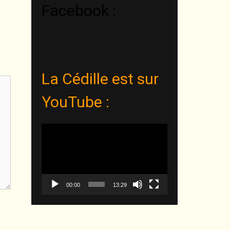
Facebook :
La Cédille est sur
YouTube :
Lecteur
vidéo
00:00
13:29