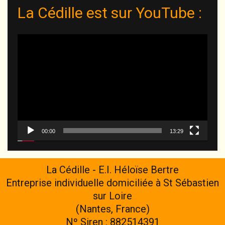
La Cédille est sur YouTube :
Lecteur
vidéo
00:00
13:29
La Cédille - E.I. Héloïse Bertre
Entreprise individuelle domiciliée à St Sébastien
sur Loire
(Nantes, France)
Nº Siren : 882514391