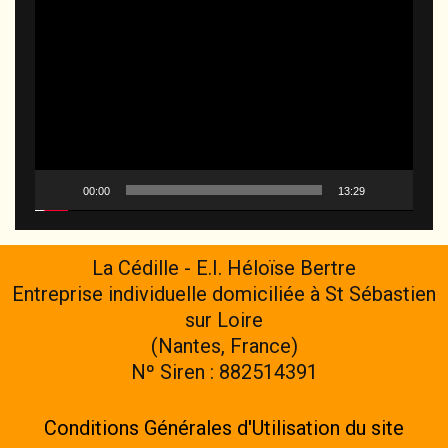
Lecteur
vidéo
00:00
13:29
La Cédille - E.I. Héloïse Bertre
Entreprise individuelle domiciliée à St Sébastien
sur Loire
(Nantes, France)
Nº Siren : 882514391
Conditions Générales d'Utilisation du site