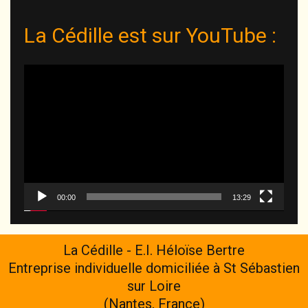
La Cédille est sur YouTube :
Lecteur
vidéo
00:00
13:29
La Cédille - E.I. Héloïse Bertre
Entreprise individuelle domiciliée à St Sébastien
sur Loire
(Nantes, France)