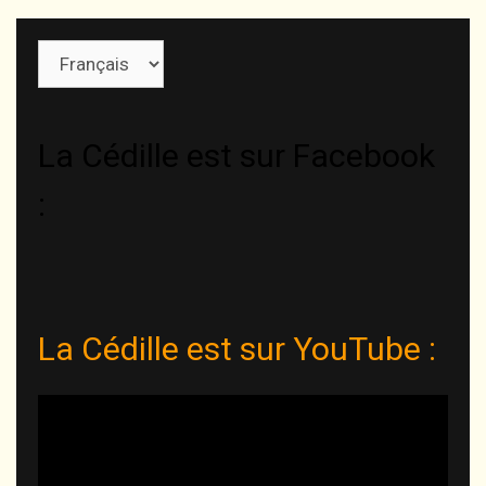
Choisir
une
langue
La Cédille est sur Facebook
:
La Cédille est sur YouTube :
Lecteur
vidéo