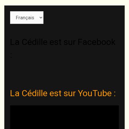
Choisir
une
langue
La Cédille est sur Facebook
:
La Cédille est sur YouTube :
Lecteur
vidéo