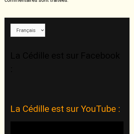
Choisir
une
langue
La Cédille est sur Facebook
:
La Cédille est sur YouTube :
Lecteur
vidéo