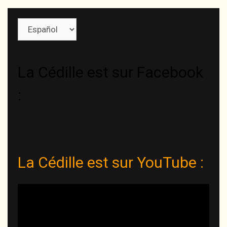
Elegir
un
idioma
La Cédille est sur Facebook
:
La Cédille est sur YouTube :
Reproductor
de
vídeo