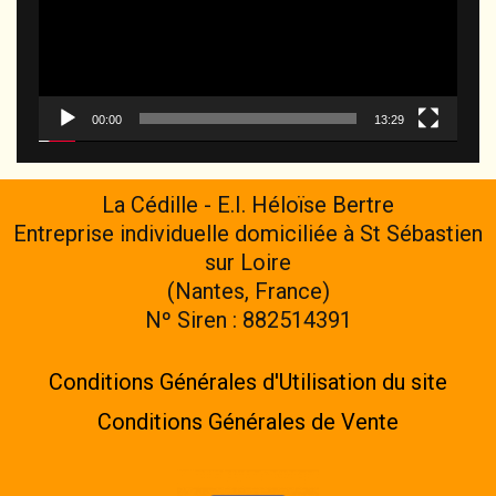
00:00
13:29
La Cédille - E.I. Héloïse Bertre
Entreprise individuelle domiciliée à St Sébastien
sur Loire
(Nantes, France)
Nº Siren : 882514391
Conditions Générales d'Utilisation du site
Conditions Générales de Vente