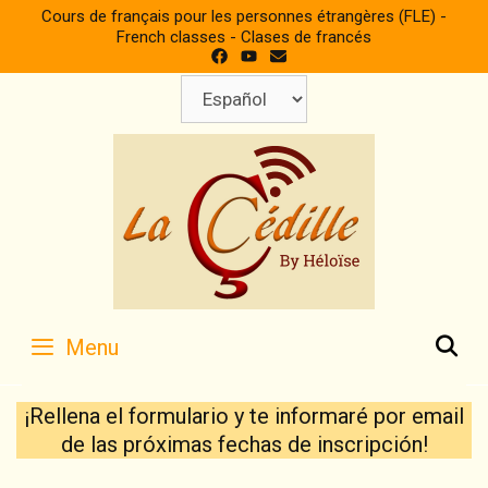
Skip
Cours de français pour les personnes étrangères (FLE) -
to
French classes - Clases de francés
content
Elegir
un
idioma
S
Menu
¡Rellena el formulario y te informaré por email
de las próximas fechas de inscripción!