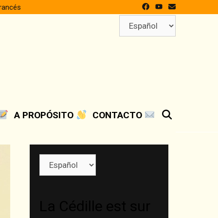
francés
Elegir
un
idioma
SEARCH
A PROPÓSITO
CONTACTO
Elegir
un
idioma
La Cédille est sur