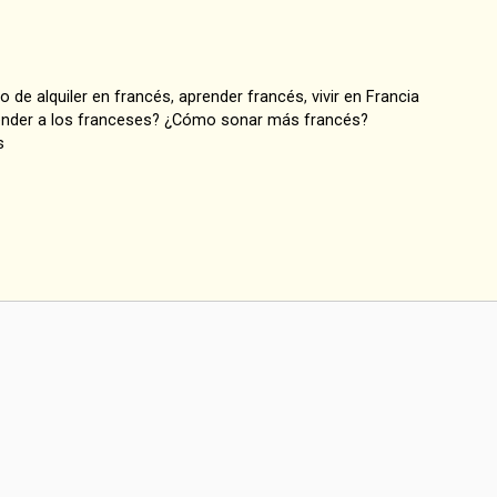
o de alquiler en francés
,
aprender francés
,
vivir en Francia
ender a los franceses? ¿Cómo sonar más francés?
s