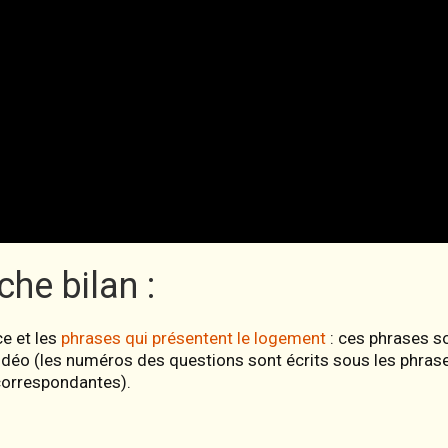
che bilan :
ce et les
phrases qui présentent le logement
: ces phrases s
idéo (les numéros des questions sont écrits sous les phras
correspondantes).