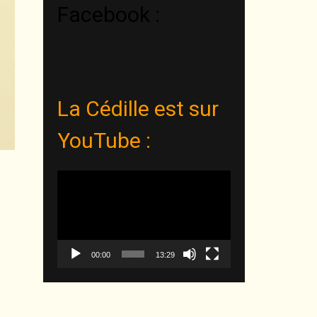
Facebook :
La Cédille est sur
YouTube :
Reproductor
de
vídeo
00:00
13:29