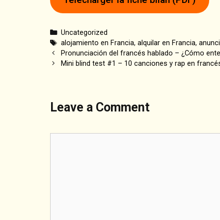
Categories
Uncategorized
Tags
alojamiento en Francia
,
alquilar en Francia
,
anunci
Post
Pronunciación del francés hablado – ¿Cómo ent
navigation
Mini blind test #1 – 10 canciones y rap en francé
Leave a Comment
Comment