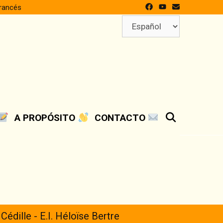
francés
Elegir
un
idioma
SEARCH
A PROPÓSITO
CONTACTO
 Cédille - E.I. Héloïse Bertre