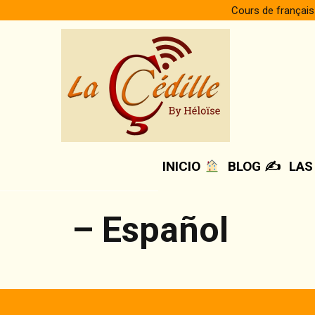
Skip
Cours de français
to
content
INICIO
BLOG ✍️
LAS
– Español