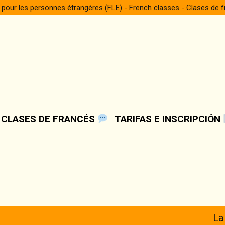
 pour les personnes étrangères (FLE) - French classes - Clases de 
 CLASES DE FRANCÉS
TARIFAS E INSCRIPCIÓN
La